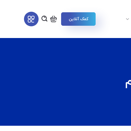
کمک آنلاین
م