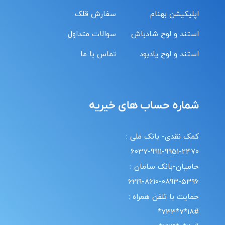
اپلیکیشن بهنام
سفارش قلک
استند و لوح شادباش
سوالات متداول
استند و لوح یادبود
تماس با ما
شماره حساب های خیریه
کمک نقدی- بانک ملی :
6037-9911-9951-2470
حامیان-بانک سامان :
6219-8610-0893-5396
حمایت با تلفن همراه :
18#*7*733*