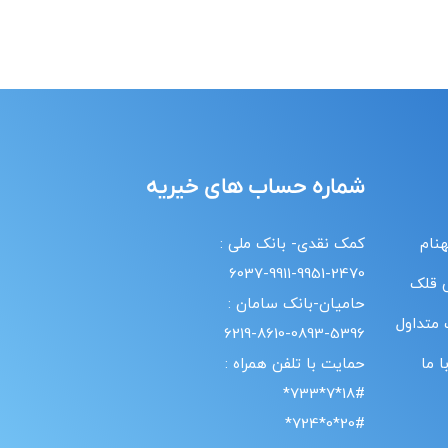
شماره حساب های خیریه
هنام
کمک نقدی- بانک ملی :
6037-9911-9951-2470
 قلک
حامیان-بانک سامان :
 متداول
6219-8610-0893-5396
 ما
حمایت با تلفن همراه :
18#*7*733*
20#*0*724*