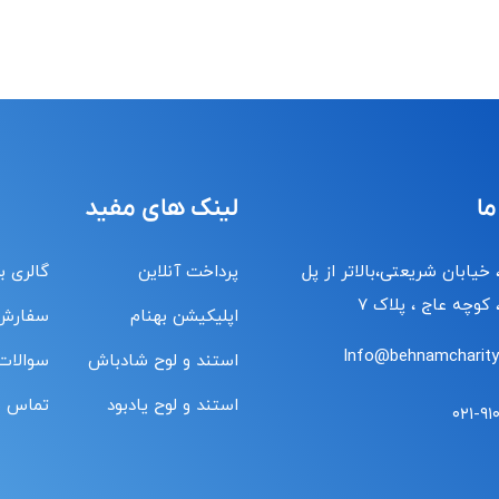
ما
لینک های مفید
 خیابان شریعتی،بالاتر از پل
پرداخت آنلاین
گالری ب
کوچه عاج ، پلاک ۷
اپلیکیشن بهنام
سفارش
Info@behnamcharity.
استند و لوح شادباش
سوالات
استند و لوح یادبود
تماس با
۰۲۱-۹۱