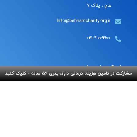
عاج ، پلاک ۷
Info@behnamcharity.org.ir
۰۲۱-۹۱۰۰۹۹۰۰
لینک های مفید
مشارکت در تامین هزینه درمانی داود، پدری 56 ساله - کلیک کنید
پرداخت آنلاین
گالری بهنام
اپلیکیشن بهنام
سفارش قلک
استند و لوح شادباش
سوالات متداول
استند و لوح یادبود
تماس با ما