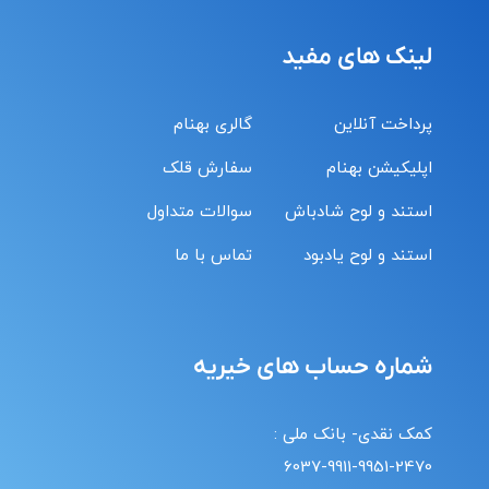
لینک های مفید
پرداخت آنلاین
گالری بهنام
اپلیکیشن بهنام
سفارش قلک
استند و لوح شادباش
سوالات متداول
استند و لوح یادبود
تماس با ما
شماره حساب های خیریه
کمک نقدی- بانک ملی :
6037-9911-9951-2470