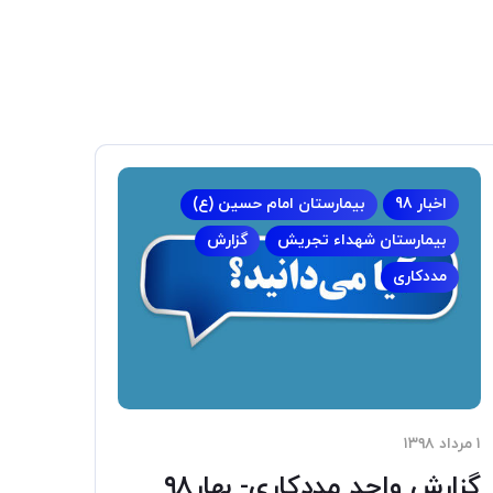
اخبار 98
بیمارستان امام حسین (ع)
بیمارستان شهداء تجریش
گزارش
مددکاری
۱ مرداد ۱۳۹۸
گزارش واحد مددکاری- بهار۹۸