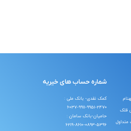
شماره حساب های خیریه
هنام
کمک نقدی- بانک ملی :
6037-9911-9951-2470
 قلک
حامیان-بانک سامان :
 متداول
6219-8610-0893-5396