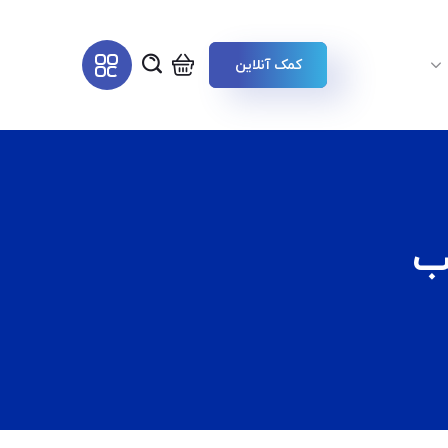
کمک آنلاین
ب