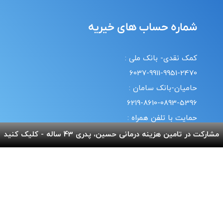
شماره حساب های خیریه
کمک نقدی- بانک ملی :
6037-9911-9951-2470
حامیان-بانک سامان :
6219-8610-0893-5396
حمایت با تلفن همراه :
18#*7*733*
مشارکت در تامین هزینه درمانی حسین، پدری 43 ساله - کلیک کنید
20#*0*724*
قوانین | سیاست حریم خصوصی
© طراحی و پشتیبانی سایت واحد انفورماتیک موسسه خیریه