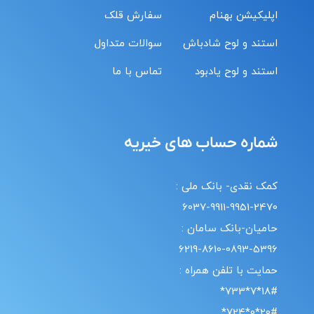
اپلیکیشن بهنام
سفارش قلک
استند و لوح شادباش
سوالات متداول
استند و لوح یادبود
تماس با ما
شماره حساب های خیریه
کمک نقدی- بانک ملی :
6037-9911-9951-2470
حامیان-بانک سامان :
6219-8610-0893-5396
حمایت با تلفن همراه :
18#*7*733*
20#*0*724*