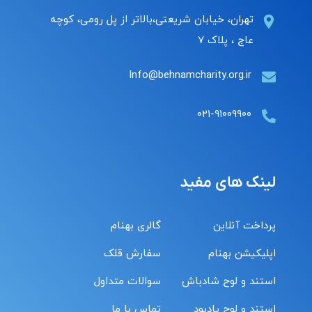
تهران، خیابان شریعتی،بالاتر از پل رومی، کوچه
عاج ، پلاک ۷
Info@behnamcharity.org.ir
۰۲۱-۹۱۰۰۹۹۰۰
لینک های مفید
پرداخت آنلاین
گالری بهنام
اپلیکیشن بهنام
سفارش قلک
استند و لوح شادباش
سوالات متداول
استند و لوح یادبود
تماس با ما