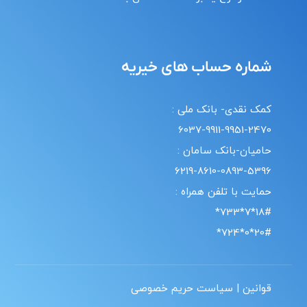
شماره حساب های خیریه
کمک نقدی- بانک ملی :
6037-9911-9951-2470
حامیان-بانک سامان :
6219-8610-0893-5396
حمایت با تلفن همراه :
18#*7*733*
20#*0*724*
قوانین | سیاست حریم خصوصی