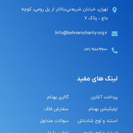
تهران، خیابان شریعتی،بالاتر از پل رومی، کوچه
عاج ، پلاک ۷
Info@behnamcharity.org.ir
۰۲۱-۹۱۰۰۹۹۰۰
لینک های مفید
پرداخت آنلاین
گالری بهنام
اپلیکیشن بهنام
سفارش قلک
استند و لوح شادباش
سوالات متداول
استند و لوح یادبود
تماس با ما