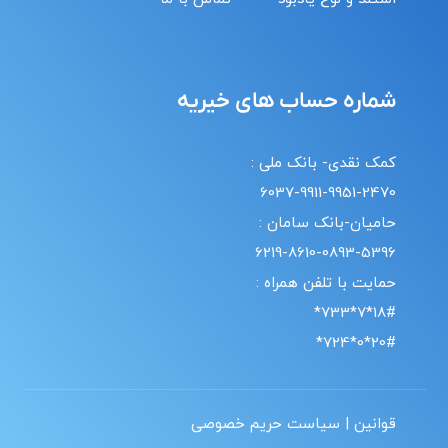
شماره حساب های خیریه
کمک نقدی- بانک ملی :
6037-9911-9951-2470
حامیان-بانک سامان :
6219-8610-0893-5396
حمایت با تلفن همراه :
18#*7*733*
20#*0*724*
قوانین | سیاست حریم خصوصی