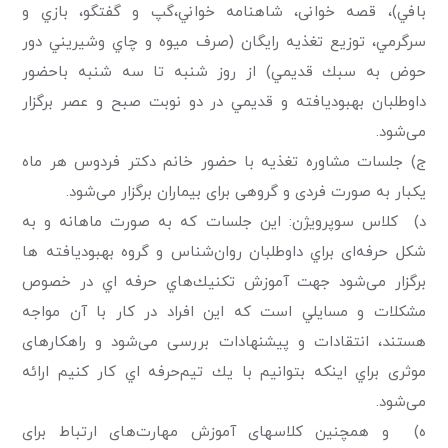
بافي)، قصه خوانی، شاهنامه خواني،گپ و گفتگو، بازي و
سرگرمي، توزیع تغذیه رایگان (صرف ميوه و چاي وشيريني دور
حوض به سبك قديمي) از روز شنبه تا سه شنبه باحضور
داوطلبان بهبوديافته و قديمي در دو نوبت صبح و عصر برگزار
می‌شود.
ج) جلسات مشاوره تغذیه با حضور خانم دکتر فردوس هر ماه
یکبار به صورت فردی و گروهی برای بیماران برگزار می‌شود.
د) كلاس سوپرويژن: اين جلسات که به صورت ماهانه و به
شکل حرفه‌ای براي داوطلبان روان‌شناس و گروه بهبوديافته ها
برگزار می‌شود جهت آموزش تكنيك‌هاي حرفه اي در خصوص
مشكلات و مسايلي است که این افراد در كار با آن مواجه
هستند، انتقادات و پيشنهادات بررسی می‌شود و راهکارهای
موثری براي اينكه بتوانيم با يك تيم‌حرفه اي كار كنيم ارائه
می‌شود.
ه) و همچنین کلاسهای آموزش مهارت‌های ارتباط برای