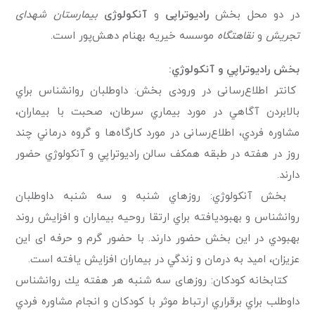
در دو محل بخش
رادیوتراپی
و
آنکولوژی
بیمارستان شهدای
تجریش
و
نقاهتگاه
موسسه خیریه بهنام دهش‌پور است.
بخش راديوتراپي و آنكولوژي:
کانتر اطلاع‌رسانی در ورودی بخش: داوطلبان روانشناس براي
بالابردن آگاهي در مورد بيماري سرطان، صحبت با بیماران،
مشاوره فردي، اطلاع‌رسانی در مورد كارگاه‌ها و گروه درماني چند
روز در هفته در طبقه همكف سالن راديوتراپي و آنكولوژي حضور
دارند.
بخش آنكولوژي: روزهاي شنبه و سه شنبه داوطلبان
روانشناس و بهبوديافته براي ارتقا روحيه بيماران و افزايش روند
بهبودي در اين بخش حضور دارند. با حضور گرم و حرفه ای این
عزيزان، اميد به درمان و زندگي در بيماران افزايش يافته است.
كتابخانه كودكان: روزهای سه شنبه هر هفته يك روانشناس
داوطلب براي برقراري ارتباط موثر با كودكان و انجام مشاوره فردي