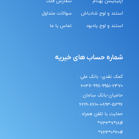
اپلیکیشن بهنام
سفارش قلک
استند و لوح شادباش
سوالات متداول
استند و لوح یادبود
تماس با ما
شماره حساب های خیریه
کمک نقدی- بانک ملی :
6037-9911-9951-2470
حامیان-بانک سامان :
6219-8610-0893-5396
حمایت با تلفن همراه :
18#*7*733*
20#*0*724*