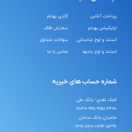
پرداخت آنلاین
گالری بهنام
اپلیکیشن بهنام
سفارش قلک
استند و لوح شادباش
سوالات متداول
استند و لوح یادبود
تماس با ما
شماره حساب های خیریه
کمک نقدی- بانک ملی :
6037-9911-9951-2470
حامیان-بانک سامان :
6219-8610-0893-5396