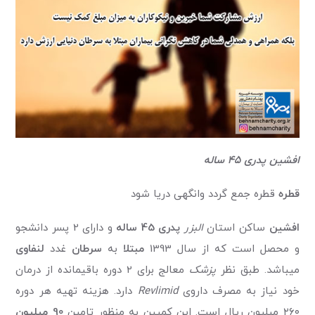
افشین پدری 45 ساله
قطره
قطره جمع گردد وانگهی دریا شود
افشین
ساکن استان
البزر
پدری 45 ساله
و دارای 2 پسر دانشجو
و محصل است که از سال 1393
مبتلا
به
سرطان
غدد
لنفاوی
میباشد. طبق نظر
پزشک
معالج برای 2 دوره باقیمانده از درمان
خود نیاز به مصرف داروی
Revlimid
دارد. هزینه تهیه هر دوره
۲۶۰ میلیون ریال است. این کمپین به منظور تامین
90 میلیون