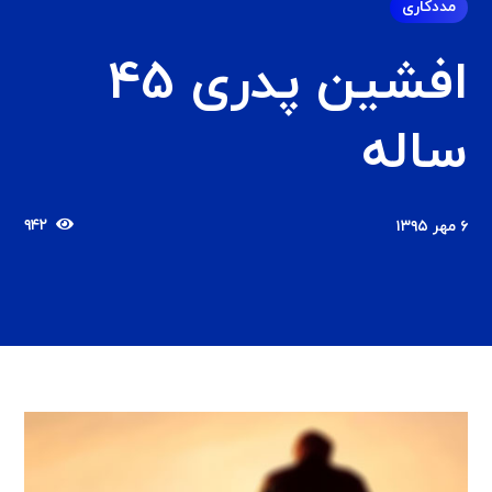
مددکاری
افشین پدری 45
ساله
۹۴۲
۶ مهر ۱۳۹۵