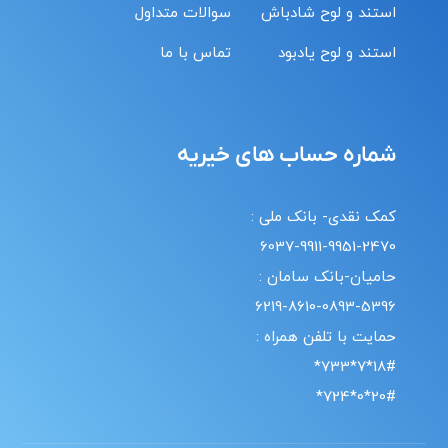
استند و لوح شادباش
سوالات متداول
استند و لوح یادبود
تماس با ما
شماره حساب های خیریه
کمک نقدی- بانک ملی :
6037-9911-9951-2470
حامیان-بانک سامان :
6219-8610-0893-5396
حمایت با تلفن همراه :
18#*7*733*
20#*0*724*