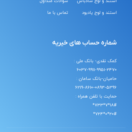
استند و لوح شادباش
سوالات متداول
استند و لوح یادبود
تماس با ما
شماره حساب های خیریه
کمک نقدی- بانک ملی :
6037-9911-9951-2470
حامیان-بانک سامان :
6219-8610-0893-5396
حمایت با تلفن همراه :
18#*7*733*
20#*0*724*