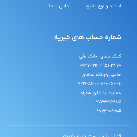
استند و لوح یادبود
تماس با ما
شماره حساب های خیریه
کمک نقدی- بانک ملی :
6037-9911-9951-2470
حامیان-بانک سامان :
6219-8610-0893-5396
حمایت با تلفن همراه :
18#*7*733*
20#*0*724*
قوانین | سیاست حریم خصوصی