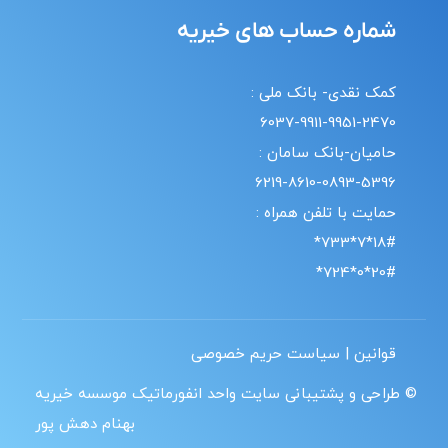
شماره حساب های خیریه
کمک نقدی- بانک ملی :
6037-9911-9951-2470
حامیان-بانک سامان :
6219-8610-0893-5396
حمایت با تلفن همراه :
18#*7*733*
20#*0*724*
قوانین | سیاست حریم خصوصی
© طراحی و پشتیبانی سایت واحد انفورماتیک موسسه خیریه
بهنام دهش پور