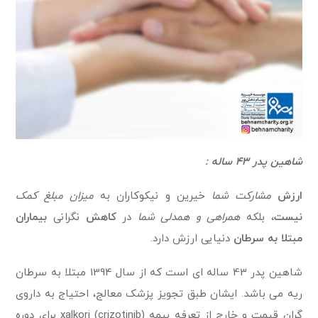
شاهین پدر 43 ساله :
ارزش
مشارکت شما
خیرین و نیکوکاران به
میزان مبلغ کمک
نیست
، بلکه
همراهی و همدلی شما
در
کاهش
نگرانی
بیماران
مبتلا به سرطان
دنیایی ارزش دارد.
شاهین پدر 43 ساله ای است که از سال 1394 مبتلا به سرطان
ریه می باشد. ایشان طبق تجویز پزشک معالج، احتیاج به داروی
گران قیمت و خارج از تعرفه بیمه xalkori (crizotinib) برای دوره