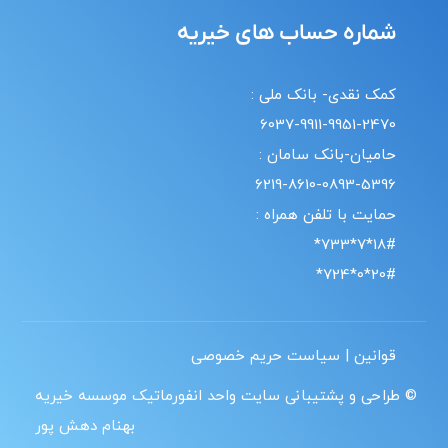
شماره حساب های خیریه
کمک نقدی- بانک ملی :
6037-9911-9951-2470
حامیان-بانک سامان :
6219-8610-0893-5396
حمایت با تلفن همراه :
18#*7*733*
20#*0*724*
قوانین | سیاست حریم خصوصی
© طراحی و پشتیبانی سایت واحد انفورماتیک موسسه خیریه
بهنام دهش پور