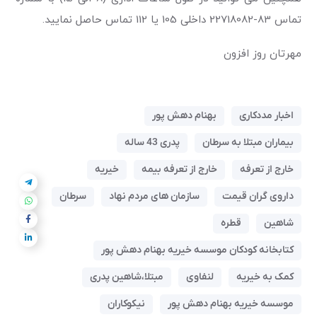
تماس 83-22718082 داخلی 105 یا 112 تماس حاصل نمایید.
مهرتان روز افزون
اخبار مددکاری
بهنام دهش پور
بیماران مبتلا به سرطان
پدری 43 ساله
خارج از تعرفه
خارج از تعرفه بیمه
خیریه
داروی گران قیمت
سازمان های مردم نهاد
سرطان
شاهین
قطره
کتابخانه کودکان موسسه خیریه بهنام دهش پور
کمک به خیریه
لنفاوی
مبتلا،شاهین پدری
موسسه خیریه بهنام دهش پور
نیکوکاران