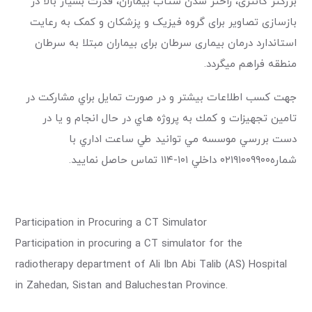
بزرگتر گانتری، راحتر شدن ستاب بیماران، قدرت بسیار بالا در
بازسازی تصاویر برای گروه فیزیک و پزشکان و کمک به رعایت
استاندارد درمان بیماری سرطان برای بیماران مبتلا به سرطان
منطقه فراهم میگردد.
جهت کسب اطلاعات بیشتر و در صورت تمايل براي مشاركت در
تامين تجهيزات و كمك به پروژه هاي در حال انجام و يا در
دست بررسي موسسه مي توانيد طي ساعت اداري با
شماره٠٢١٩١٠٠٩٩٠٠ داخلي ١٠١-١١٤ تماس حاصل نماييد.
Participation in Procuring a CT Simulator
Participation in procuring a CT simulator for the
radiotherapy department of Ali Ibn Abi Talib (AS) Hospital
in Zahedan, Sistan and Baluchestan Province.