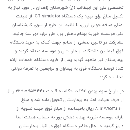
تخصصی علی ابن ابیطالب (ع) شهرستان زاهدان در مورد نیاز به
تکمیل مبلغ برای تهیه یک دستگاه CT simulator از هیئت
امنای صرفه جویی ارزی، با تائید این طرح از سوی کارشناسان
فنی موسسه خیریه بهنام دهش پور، طی قراردادی سه جانبه،
مشارکت در تامین بخشی از منابع جهت کمک به خرید دستگاه
فوق فیمابین دانشگاه، بیمارستان و موسسه منعقد گردید و
بیمارستان نیز متعهد گردید پس از خرید دستگاه، خدمات ارائه
شده توسط دستگاه فوق به بیماران و مراجعین با تعرفه دولتی
محاسبه گردد.
در تاریخ سوم بهمن 1401 دستگاه به قیمت 22.617.953.440 ریال
از طرف هیئت امنا به بیمارستان تحویل داده شد و مبلغ
8.937.953.440 ریال باقیمانده از مبلغ فوق جهت تسویه از
طرف موسسه خیریه بهنام دهش پور به حساب هیئت امنا
واریز گردید. در حال حاضر دستگاه فوق در انبار بیمارستان