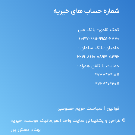
شماره حساب های خیریه
کمک نقدی- بانک ملی :
6037-9911-9951-2470
حامیان-بانک سامان :
6219-8610-0893-5396
حمایت با تلفن همراه :
18#*7*733*
20#*0*724*
قوانین | سیاست حریم خصوصی
© طراحی و پشتیبانی سایت واحد انفورماتیک موسسه خیریه
بهنام دهش پور