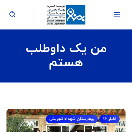
من یک داوطلب
هستم
اخبار 94
بیمارستان شهداء تجریش