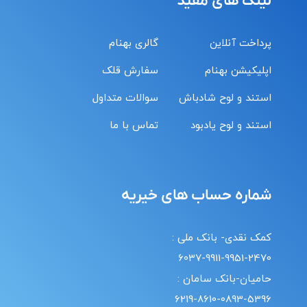
لینک های مفید
پرداخت آنلاین
گالری بهنام
اپلیکیشن بهنام
سفارش قلک
استند و لوح شادباش
سوالات متداول
استند و لوح یادبود
تماس با ما
شماره حساب های خیریه
کمک نقدی- بانک ملی :
6037-9911-9951-2470
حامیان-بانک سامان :
6219-8610-0893-5396