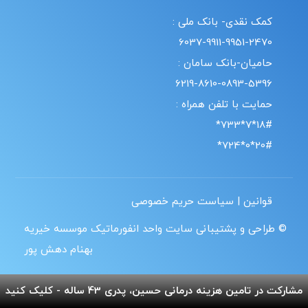
کمک نقدی- بانک ملی :
6037-9911-9951-2470
حامیان-بانک سامان :
6219-8610-0893-5396
حمایت با تلفن همراه :
18#*7*733*
20#*0*724*
قوانین | سیاست حریم خصوصی
© طراحی و پشتیبانی سایت واحد انفورماتیک موسسه خیریه
بهنام دهش پور
مشارکت در تامین هزینه درمانی حسین، پدری 43 ساله - کلیک کنید