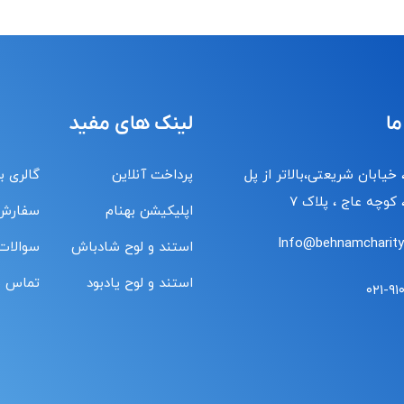
ما
لینک های مفید
 خیابان شریعتی،بالاتر از پل
پرداخت آنلاین
گالری ب
کوچه عاج ، پلاک ۷
اپلیکیشن بهنام
سفارش
Info@behnamcharity.
استند و لوح شادباش
سوالات
استند و لوح یادبود
تماس با
۰۲۱-۹۱