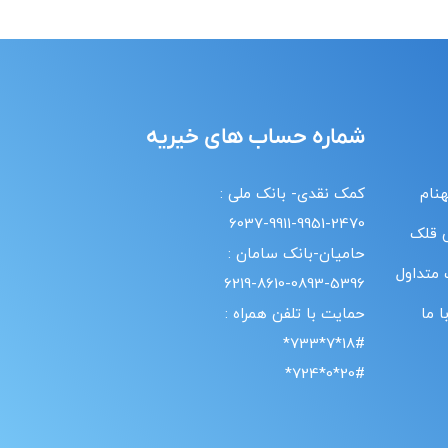
شماره حساب های خیریه
هنام
کمک نقدی- بانک ملی :
6037-9911-9951-2470
 قلک
حامیان-بانک سامان :
 متداول
6219-8610-0893-5396
 ما
حمایت با تلفن همراه :
18#*7*733*
20#*0*724*