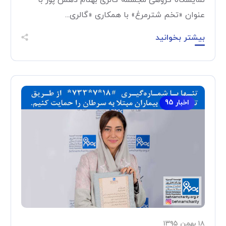
عنوان «تخم شترمرغ» با همکاری «گالری...
بیشتر بخوانید
اخبار 95
۱۸ بهمن ۱۳۹۵