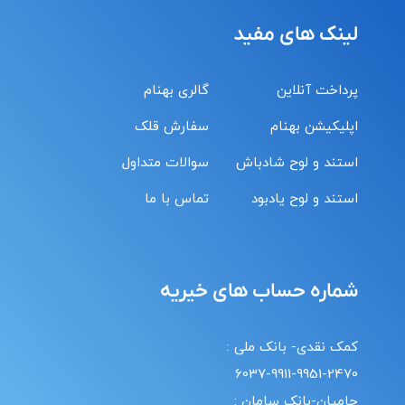
لینک های مفید
پرداخت آنلاین
گالری بهنام
اپلیکیشن بهنام
سفارش قلک
استند و لوح شادباش
سوالات متداول
استند و لوح یادبود
تماس با ما
شماره حساب های خیریه
کمک نقدی- بانک ملی :
6037-9911-9951-2470
حامیان-بانک سامان :