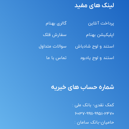
لینک های مفید
پرداخت آنلاین
گالری بهنام
اپلیکیشن بهنام
سفارش قلک
استند و لوح شادباش
سوالات متداول
استند و لوح یادبود
تماس با ما
شماره حساب های خیریه
کمک نقدی- بانک ملی :
6037-9911-9951-2470
حامیان-بانک سامان :