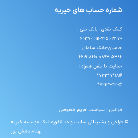
شماره حساب های خیریه
کمک نقدی- بانک ملی :
6037-9911-9951-2470
حامیان-بانک سامان :
6219-8610-0893-5396
حمایت با تلفن همراه :
18#*7*733*
20#*0*724*
قوانین | سیاست حریم خصوصی
© طراحی و پشتیبانی سایت واحد انفورماتیک موسسه خیریه
بهنام دهش پور