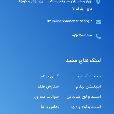
تهران، خیابان شریعتی،بالاتر از پل رومی، کوچه
عاج ، پلاک ۷
Info@behnamcharity.org.ir
۰۲۱-۹۱۰۰۹۹۰۰
لینک های مفید
پرداخت آنلاین
گالری بهنام
اپلیکیشن بهنام
سفارش قلک
استند و لوح شادباش
سوالات متداول
استند و لوح یادبود
تماس با ما