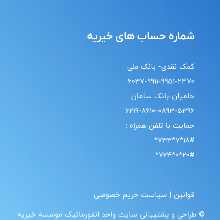
شماره حساب های خیریه
کمک نقدی- بانک ملی :
6037-9911-9951-2470
حامیان-بانک سامان :
6219-8610-0893-5396
حمایت با تلفن همراه :
18#*7*733*
20#*0*724*
قوانین | سیاست حریم خصوصی
© طراحی و پشتیبانی سایت واحد انفورماتیک موسسه خیریه