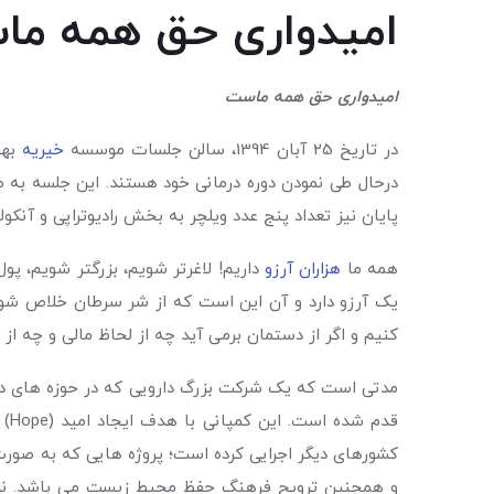
امیدواری حق همه م
امیدواری حق همه ماست
در تاریخ 25 آبان 1394، سالن جلسات موسسه
خیریه
درحال طی نمودن دوره درمانی خود هستند. این جلسه به م
پایان نیز تعداد پنج عدد ویلچر به بخش رادیوتراپی و آن
همه‌ ما
هزاران آرزو
داریم! لاغرتر شویم، بزرگتر شویم، پو
یک آرزو دارد و آن این است که از شر سرطان خلاص شود!
کنیم و اگر از دستمان برمی آید چه از لحاظ مالی و چه 
مدتی است که یک شرکت بزرگ دارویی که در حوزه های درمان
قدم شده است. این کمپانی با هدف ایجاد امید (Hope) پروژه
کشورهای دیگر اجرایی کرده است؛ پروژه هایی که به صورت 
و همچنین ترویح فرهنگ حفظ محیط زیست می باشد. نمای