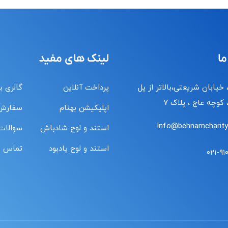
ما
لینک های مفید
 خیابان شریعتی،بالاتر از پل
پرداخت آنلاین
گالری ب
کوچه عاج ، پلاک ۷
اپلیکیشن بهنام
سفارش
Info@behnamcharity.
استند و لوح شادباش
سوالات
استند و لوح یادبود
تماس با
۰۲۱-۹۱