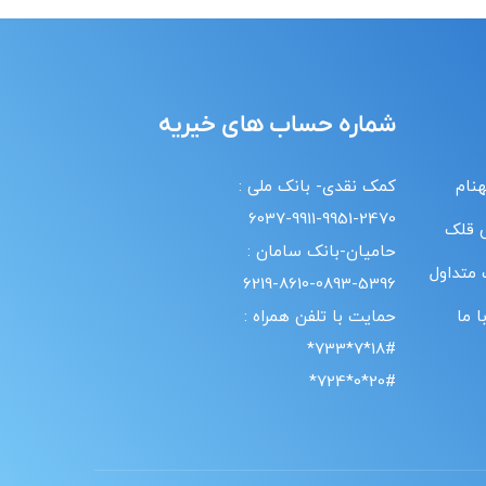
شماره حساب های خیریه
هنام
کمک نقدی- بانک ملی :
6037-9911-9951-2470
 قلک
حامیان-بانک سامان :
 متداول
6219-8610-0893-5396
 ما
حمایت با تلفن همراه :
18#*7*733*
20#*0*724*