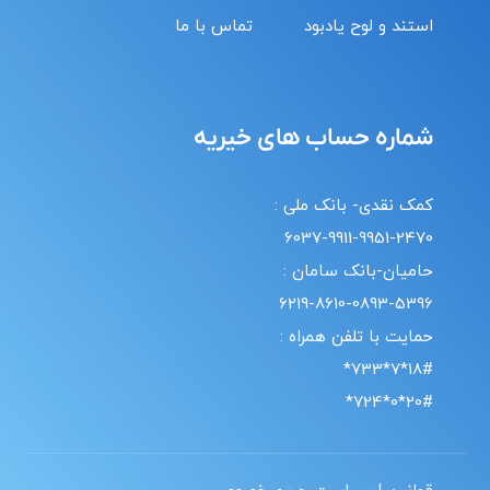
استند و لوح یادبود
تماس با ما
شماره حساب های خیریه
کمک نقدی- بانک ملی :
6037-9911-9951-2470
حامیان-بانک سامان :
6219-8610-0893-5396
حمایت با تلفن همراه :
18#*7*733*
20#*0*724*