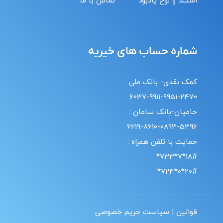
استند و لوح یادبود
تماس با ما
شماره حساب های خیریه
کمک نقدی- بانک ملی :
6037-9911-9951-2470
حامیان-بانک سامان :
6219-8610-0893-5396
حمایت با تلفن همراه :
18#*7*733*
20#*0*724*
قوانین | سیاست حریم خصوصی