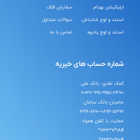
اپلیکیشن بهنام
سفارش قلک
استند و لوح شادباش
سوالات متداول
استند و لوح یادبود
تماس با ما
شماره حساب های خیریه
کمک نقدی- بانک ملی :
6037-9911-9951-2470
حامیان-بانک سامان :
6219-8610-0893-5396
حمایت با تلفن همراه :
18#*7*733*
20#*0*724*