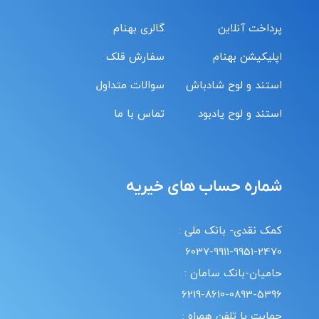
پرداخت آنلاین
گالری بهنام
اپلیکیشن بهنام
سفارش قلک
استند و لوح شادباش
سوالات متداول
استند و لوح یادبود
تماس با ما
شماره حساب های خیریه
کمک نقدی- بانک ملی :
6037-9911-9951-2470
حامیان-بانک سامان :
6219-8610-0893-5396
حمایت با تلفن همراه :