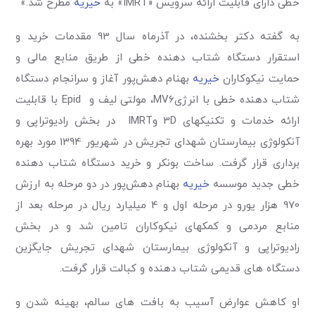
خطی دارای قابلیت ارائه سرویس «IMRT» به
خیریه
مطرح شد.»
به گفته دکتر بخشنده، در آذرماه سال 93 مقدمات خرید و
استقرار دستگاه شتاب دهنده خطی از طریق منابع مالی و
حمایت نیکوکاران
خیریه
بهنام دهش‌پور آغاز و سرانجام دستگاه
شتاب دهنده خطی با انرژیMV6، مولتی لیف و Epid با قابلیت
ارائه خدمات و تکنیکهای 3D وIMRT در بخش رادیوتراپی و
آنکولوژی بیمارستان شهدای تجریش در شهریور 1394 مورد بهره
برداری قرار گرفت. ساخت بونکر و خرید دستگاه شتاب دهنده
خطی جدید موسسه
خیریه
بهنام دهش‌پور در دو مرحله به ارزش
970 هزار یورو در مرحله اول و 4 میلیارد ریال در مرحله بعد از
منابع مردمی و کمکهای نیکوکاران تامین شد و در بخش
رادیوتراپی و آنکولوژی بیمارستان شهدای تجریش جایگزین
دستگاه های قدیمی شتاب دهنده و کبالت قرار گرفت.
او کاهش عوارض آسیب به بافت های سالم، بهینه شدن و