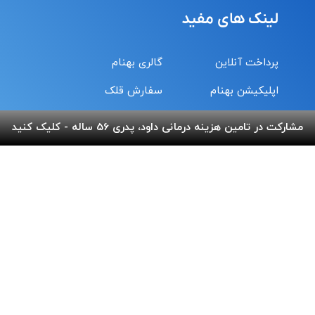
لینک های مفید
پرداخت آنلاین
گالری بهنام
اپلیکیشن بهنام
سفارش قلک
استند و لوح شادباش
سوالات متداول
مشارکت در تامین هزینه درمانی داود، پدری 56 ساله - کلیک کنید
استند و لوح یادبود
تماس با ما
شماره حساب های خیریه
کمک نقدی- بانک ملی :
6037-9911-9951-2470
حامیان-بانک سامان :